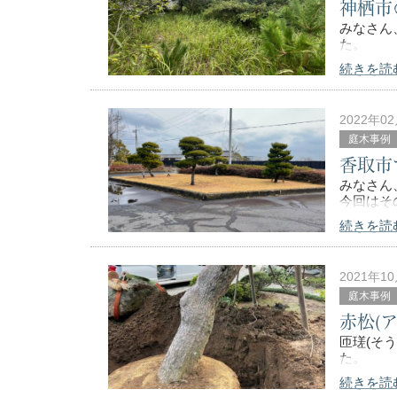
神栖市
みなさん
た。
今回はそ
続きを読
▼処分前
2022年0
庭木事例
香取市
だいぶ放
みなさん
今回はそ
続きを読
▼お手入
2021年1
実は前回
庭木事例
赤松(
匝瑳(そ
た。
続きを読
クレーン