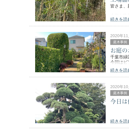
皆さま、
今年も昨
続きを読
されます
大木植木
本年もよ
2020年1
庭木事例
お庭の
千葉市緑
今回はビ
続きを読
まずはビ
2020年1
庭木事例
今日は
続きを読