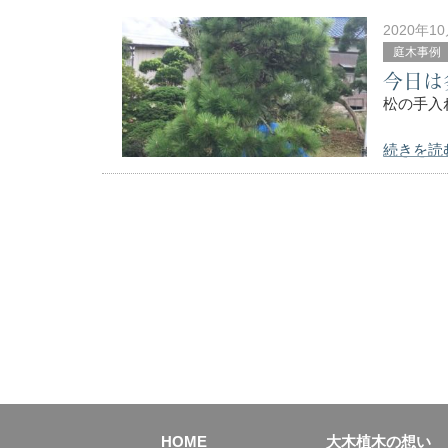
2020年1
庭木事例
今日は
松の手入
続きを読
HOME
大木植木の想い