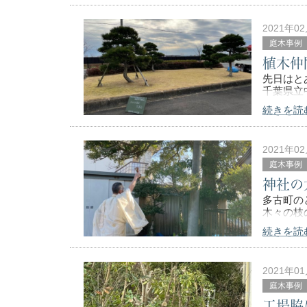
松の種類
2021年0
北海道を
庭木事例
植木仲
先日はと
千葉県立
続きを読
植木仲間
颯爽と現
松の種類
2021年0
庭木事例
神社の
多古町の
木々の枝
続きを読
恐らく「
伐採前に
調べてみ
2021年0
庭木事例
工場脇