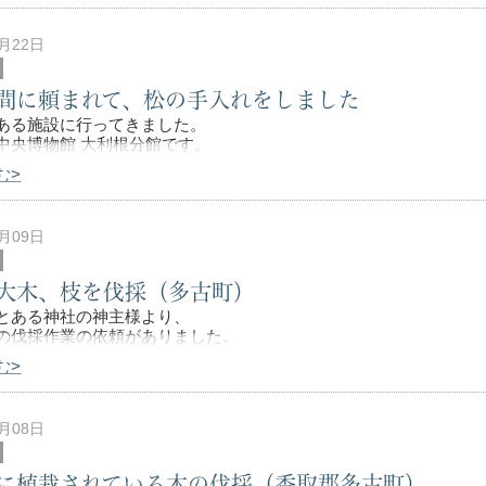
は「アカマツ」です。
2月22日
除く日本列島全域
間に頼まれて、松の手入れをしました
ある施設に行ってきました。
中央博物館 大利根分館です。
む>
に頼まれて、松の手入れをすることになりまして、
場に駆けつけました。
は「クロマツ」です。
2月09日
大木、枝を伐採（多古町）
とある神社の神主様より、
の伐採作業の依頼がありました。
む>
神社ならでは」だと思うのですが、
は神主様が祈祷してくださいました。
ると、どうやら『樹木祓
1月08日
に植栽されている木の伐採（香取郡多古町）