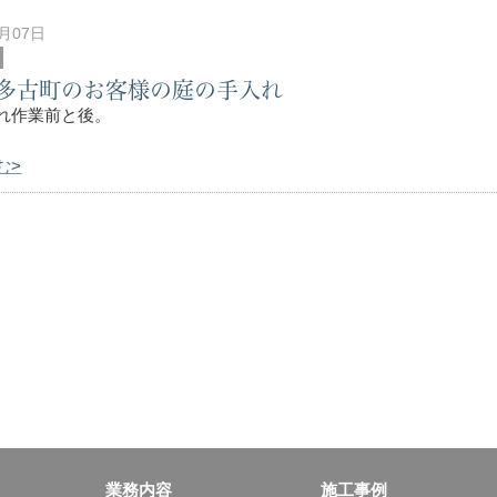
0月07日
多古町のお客様の庭の手入れ
れ作業前と後。
む>
業務内容
施工事例