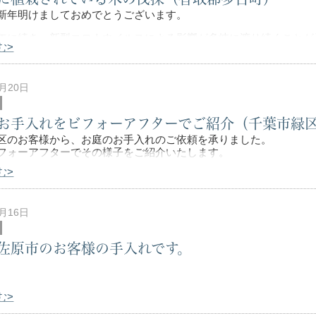
新年明けましておめでとうございます。
年に続き、新型コロナウイルスによる影響が多岐に渡り続くことが
む>
が、
はお客様にご満足いただけるよう最善を尽くします。
ろし
1月20日
お手入れをビフォーアフターでご紹介（千葉市緑
区のお客様から、お庭のお手入れのご依頼を承りました。
フォーアフターでその様子をご紹介いたします。
む>
フォーのお写真をご覧ください。
0月16日
佐原市のお客様の手入れです。
む>