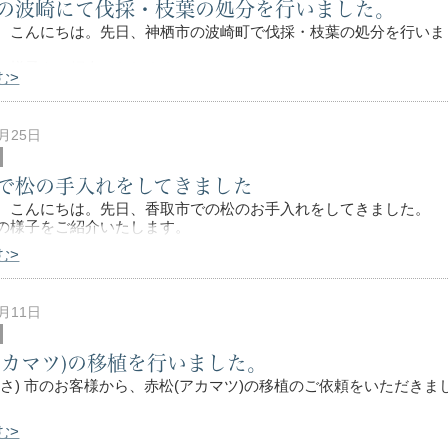
の波崎にて伐採・枝葉の処分を行いました。
、こんにちは。先日、神栖市の波崎町で伐採・枝葉の処分を行いま
の様子をご紹介いたします。
む>
2月25日
で松の手入れをしてきました
置されてしまってい
、こんにちは。先日、香取市での松のお手入れをしてきました。
の様子をご紹介いたします。
む>
れ前
0月11日
も、こちらの松のお手入れをした様子を
アカマツ)の移植を行いました。
うさ) 市のお客様から、赤松(アカマツ)の移植のご依頼をいただきま
む>
を使用しての、計３日間の大がかりな作業となりました。