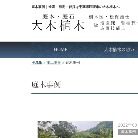
庭木事例｜造園・剪定・伐採は千葉県匝瑳市の大木植木へ
HOME
大木植木の想い
HOME
»
施工事例
»
庭木事例
庭木事例
2022年0
庭木事例